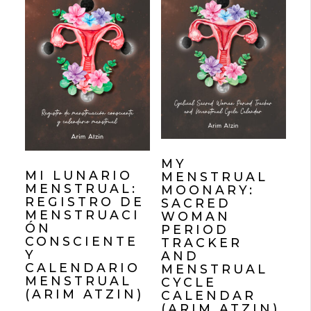
MY
MI LUNARIO
MENSTRUAL
MENSTRUAL:
MOONARY:
REGISTRO DE
SACRED
MENSTRUACI
WOMAN
ÓN
PERIOD
CONSCIENTE
TRACKER
Y
AND
CALENDARIO
MENSTRUAL
MENSTRUAL
CYCLE
(ARIM ATZIN)
CALENDAR
(ARIM ATZIN)