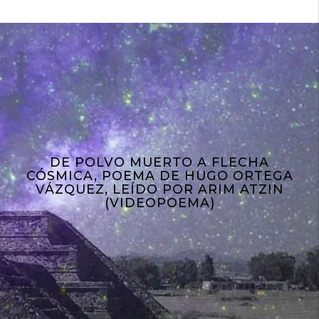
DE POLVO MUERTO A FLECHA
CÓSMICA, POEMA DE HUGO ORTEGA
VÁZQUEZ, LEÍDO POR ARIM ATZIN
(VIDEOPOEMA)