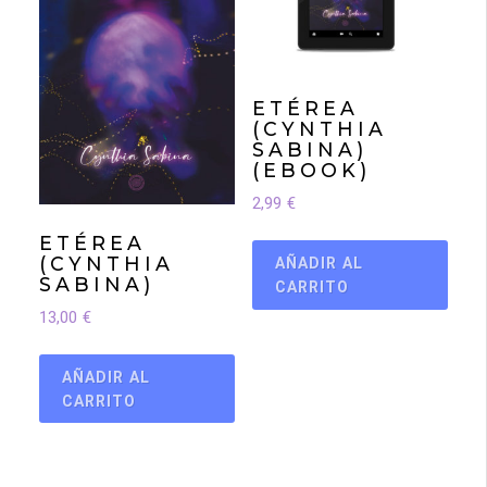
ETÉREA
(CYNTHIA
SABINA)
(EBOOK)
2,99
€
ETÉREA
(CYNTHIA
AÑADIR AL
SABINA)
CARRITO
13,00
€
AÑADIR AL
CARRITO